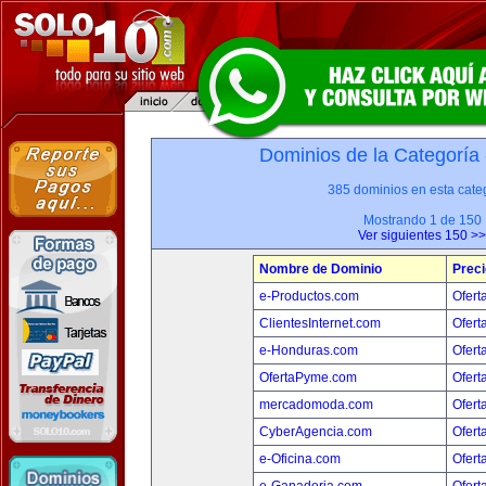
Dominios de la Categoría
385 dominios en esta categ
Mostrando 1 de 150
Ver siguientes 150 >>
Nombre de Dominio
Preci
e-Productos.com
Ofert
ClientesInternet.com
Ofert
e-Honduras.com
Ofert
OfertaPyme.com
Ofert
mercadomoda.com
Ofert
CyberAgencia.com
Ofert
e-Oficina.com
Ofert