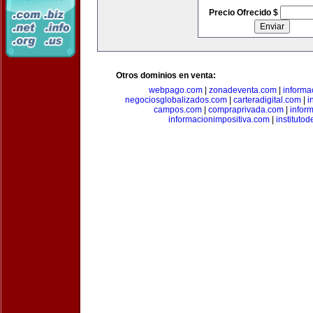
Precio Ofrecido $
Otros dominios en venta:
webpago.com
|
zonadeventa.com
|
inform
negociosglobalizados.com
|
carteradigital.com
|
i
campos.com
|
compraprivada.com
|
infor
informacionimpositiva.com
|
instituto