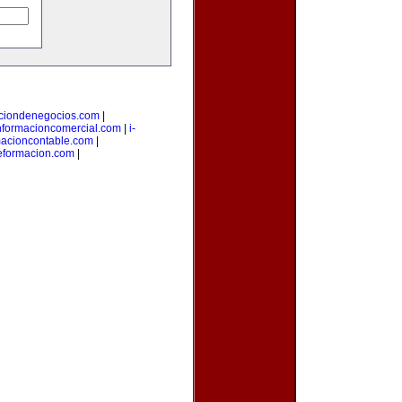
aciondenegocios.com
|
nformacioncomercial.com
|
i-
macioncontable.com
|
deformacion.com
|