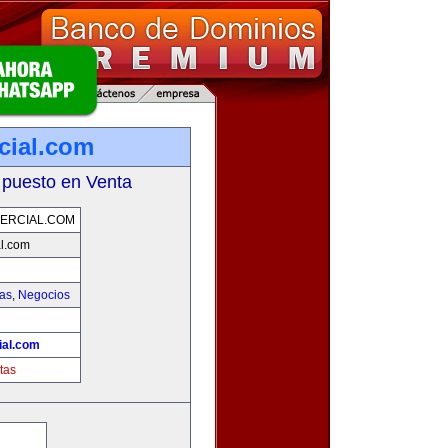
cial.com
 puesto en Venta
ERCIAL.COM
l.com
ias
,
Negocios
ial.com
tas