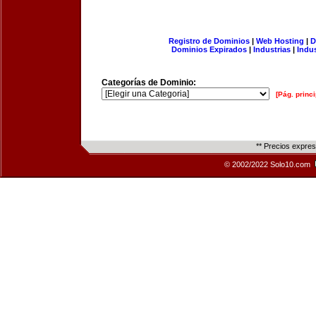
Registro de Dominios
|
Web Hosting
|
D
Dominios Expirados
|
Industrias
|
Indu
Categorías de Dominio:
[Pág. princi
** Precios expre
© 2002/2022 Solo10.com