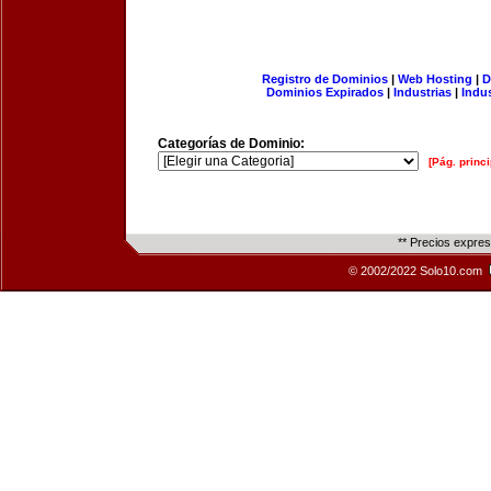
Registro de Dominios
|
Web Hosting
|
D
Dominios Expirados
|
Industrias
|
Indu
Categorías de Dominio:
[Pág. princi
** Precios expre
© 2002/2022 Solo10.com