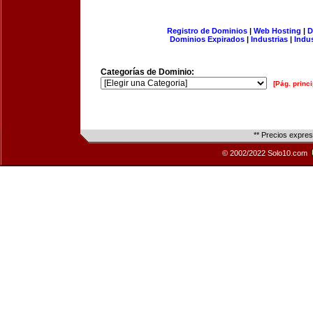
Registro de Dominios
|
Web Hosting
|
D
Dominios Expirados
|
Industrias
|
Indu
Categorías de Dominio:
[Pág. princi
** Precios expre
© 2002/2022 Solo10.com