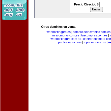
Precio Ofrecido $
Otros dominios en venta:
webhostingpro.es
|
comercioelectronico.com.es
miscompras.com.es
|
tuscompras.com.es
|
v
webhostingpro.com.es
|
centrodecompra.co
publicompra.com
|
topcompras.com
|
e