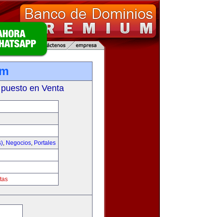
om
 puesto en Venta
s)
,
Negocios
,
Portales
tas