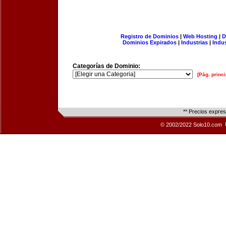
Registro de Dominios
|
Web Hosting
|
D
Dominios Expirados
|
Industrias
|
Indu
Categorías de Dominio:
[Pág. princi
** Precios expre
© 2002/2022 Solo10.com