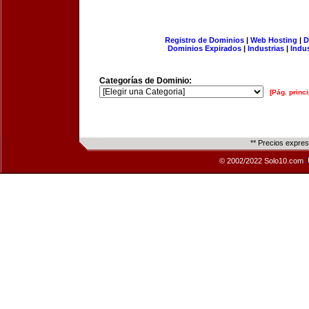
Registro de Dominios
|
Web Hosting
|
D
Dominios Expirados
|
Industrias
|
Indu
Categorías de Dominio:
[Pág. princi
** Precios expre
© 2002/2022 Solo10.com