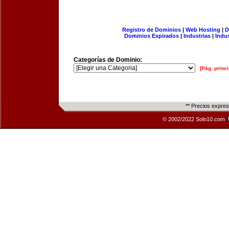
Registro de Dominios
|
Web Hosting
|
D
Dominios Expirados
|
Industrias
|
Indu
Categorías de Dominio:
[Pág. princi
** Precios expre
© 2002/2022 Solo10.com