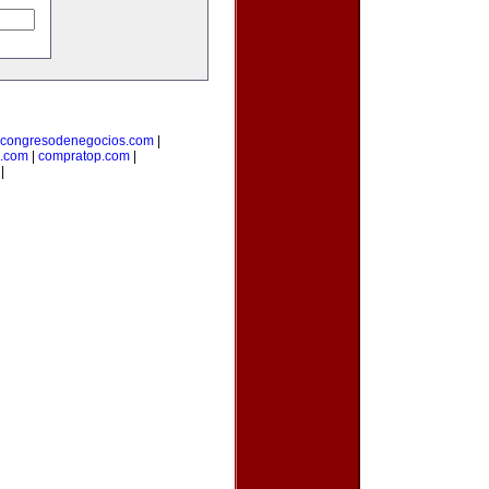
congresodenegocios.com
|
l.com
|
compratop.com
|
|