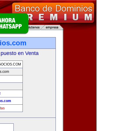
ios.com
 puesto en Venta
OCIOS.COM
s.com
!
os.com
tas