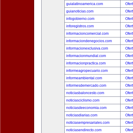
guialatinoamerica.com
Ofer
guianoticias.com
Ofer
infogobierno.com
Ofer
inforegistros.com
Ofer
informacioncomercial.com
Ofer
informaciondenegocios.com
Ofer
informacionexclusiva.com
Ofer
informacionmundial.com
Ofer
informacionpractica.com
Ofer
informeagropecuario.com
Ofer
informeambiental.com
Ofer
informesdemercado.com
Ofer
noticiasbaloncesto.com
Ofer
noticiasciclismo.com
Ofer
noticiasdeeconomia.com
Ofer
noticiasdiarias.com
Ofer
noticiasempresariales.com
Ofer
noticiasendirecto.com
Ofer