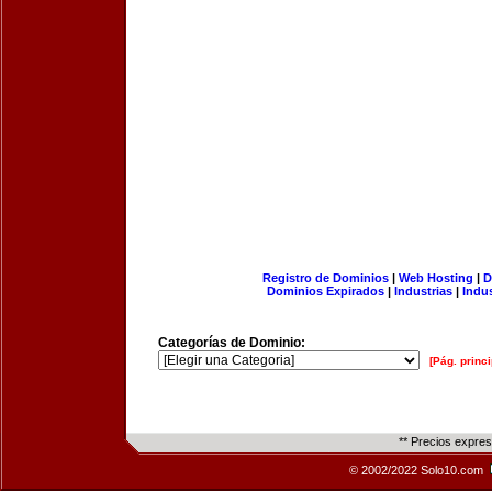
Registro de Dominios
|
Web Hosting
|
D
Dominios Expirados
|
Industrias
|
Indu
Categorías de Dominio:
[Pág. princi
** Precios expre
© 2002/2022 Solo10.com