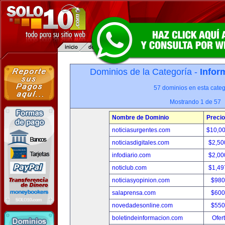
Dominios de la Categoría -
Infor
57 dominios en esta categ
Mostrando 1 de 57
Nombre de Dominio
Precio
noticiasurgentes.com
$10,0
noticiasdigitales.com
$2,50
infodiario.com
$2,00
noticlub.com
$1,49
noticiasyopinion.com
$980
salaprensa.com
$600
novedadesonline.com
$550
boletindeinformacion.com
Ofer