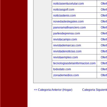
noticiasentucelular.com
Ofer
noticiasgolf.com
Ofer
noticiastenis.com
Ofer
novedadeslegales.com
Ofer
panoramafinanciero.com
Ofer
partesdeprensa.com
Ofer
revistacampo.com
Ofer
revistademarcas.com
Ofer
revistadenoticias.com
Ofer
revistaempleo.com
Ofer
tecnologiasdelainformacion.com
Ofer
tododato.com
Ofer
zonademedios.com
Ofer
<< Categoria Anterior (Hogar)
Categoria Siguient