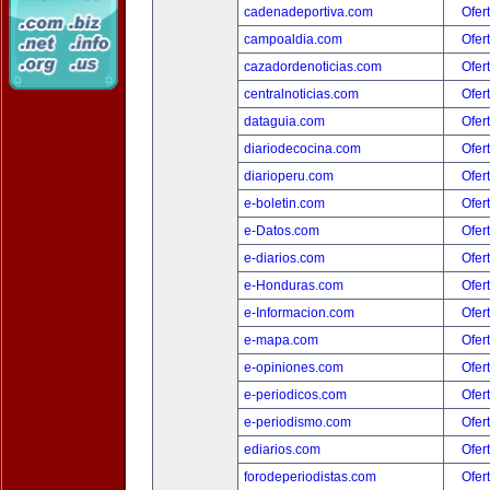
cadenadeportiva.com
Ofer
campoaldia.com
Ofer
cazadordenoticias.com
Ofer
centralnoticias.com
Ofer
dataguia.com
Ofer
diariodecocina.com
Ofer
diarioperu.com
Ofer
e-boletin.com
Ofer
e-Datos.com
Ofer
e-diarios.com
Ofer
e-Honduras.com
Ofer
e-Informacion.com
Ofer
e-mapa.com
Ofer
e-opiniones.com
Ofer
e-periodicos.com
Ofer
e-periodismo.com
Ofer
ediarios.com
Ofer
forodeperiodistas.com
Ofer