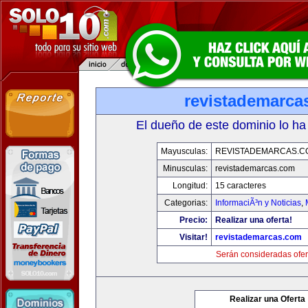
revistademarca
El dueño de este dominio lo ha
Mayusculas:
REVISTADEMARCAS.C
Minusculas:
revistademarcas.com
Longitud:
15 caracteres
Categorias:
InformaciÃ³n y Noticias
,
Precio:
Realizar una oferta!
Visitar!
revistademarcas.com
Serán consideradas ofer
Realizar una Oferta