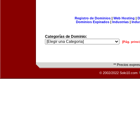
Registro de Dominios
|
Web Hosting
|
D
Dominios Expirados
|
Industrias
|
Indu
Categorías de Dominio:
[Pág. princi
** Precios expre
© 2002/2022 Solo10.com