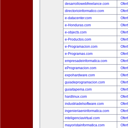
desarrollowebfreelance.com
Ofer
directorioinformatico.com
Ofer
e-datacenter.com
Ofer
e-Honduras.com
Ofer
e-objects.com
Ofer
e-Productos.com
Ofer
e-Programacion.com
Ofer
e-Programas.com
Ofer
empresadeinformatica.com
Ofer
eProgramacion.com
Ofer
expohardware.com
Ofer
guiadeprogramacion.com
Ofer
guiaitapema.com
Ofer
hardlinux.com
Ofer
industriadelsoftware.com
Ofer
ingenieriaeninformatica.com
Ofer
inteligenciavirtual.com
Ofer
mayoristainformatica.com
Ofer