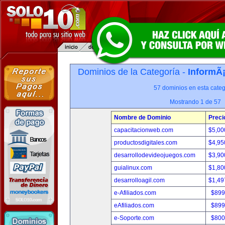
Dominios de la Categoría -
InformÃ¡
57 dominios en esta categ
Mostrando 1 de 57
Nombre de Dominio
Preci
capacitacionweb.com
$5,00
productosdigitales.com
$4,95
desarrollodevideojuegos.com
$3,90
guialinux.com
$1,80
desarrolloagil.com
$1,49
e-Afiliados.com
$899
eAfiliados.com
$899
e-Soporte.com
$800