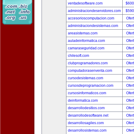
ventadesoftware.com
$600
administraciondeservidores.com
$590
accesorioscomputacion.com
Ofer
administraciondesistemas.com
Ofer
areasistemas.com
Ofer
auladeinformatica.com
Ofer
camaraseguridad.com
Ofer
chilesoft.com
Ofer
clubprogramadores.com
Ofer
computadorasenventa.com
Ofer
cursodesistemas.com
Ofer
cursosdeprogramacion.com
Ofer
cursosinformaticos.com
Ofer
deinformatica.com
Ofer
desarrollodesitios.com
Ofer
desarrollodesoftware.net
Ofer
desarrollosagiles.com
Ofer
desarrollosistemas.com
Ofer