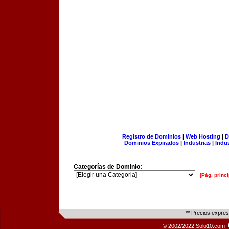
Registro de Dominios
|
Web Hosting
|
D
Dominios Expirados
|
Industrias
|
Indu
Categorías de Dominio:
[Pág. princi
** Precios expre
© 2002/2022 Solo10.com