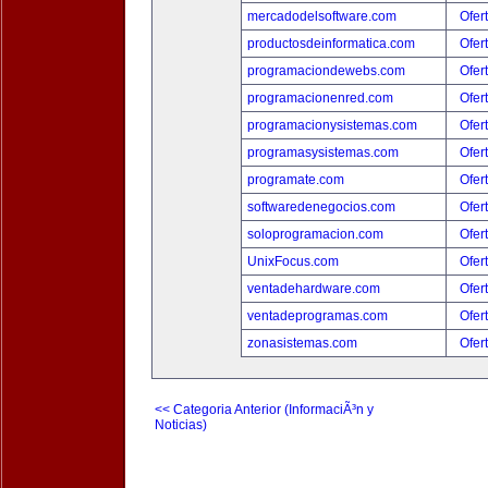
mercadodelsoftware.com
Ofer
productosdeinformatica.com
Ofer
programaciondewebs.com
Ofer
programacionenred.com
Ofer
programacionysistemas.com
Ofer
programasysistemas.com
Ofer
programate.com
Ofer
softwaredenegocios.com
Ofer
soloprogramacion.com
Ofer
UnixFocus.com
Ofer
ventadehardware.com
Ofer
ventadeprogramas.com
Ofer
zonasistemas.com
Ofer
<< Categoria Anterior (InformaciÃ³n y
Noticias)