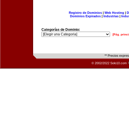
Registro de Dominios
|
Web Hosting
|
D
Dominios Expirados
|
Industrias
|
Indu
Categorías de Dominio:
[Pág. princi
** Precios expre
© 2002/2022 Solo10.com