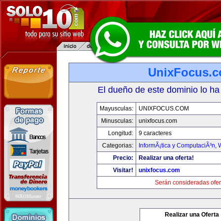
UnixFocus.
El dueño de este dominio lo ha
Mayusculas:
UNIXFOCUS.COM
Minusculas:
unixfocus.com
Longitud:
9 caracteres
Categorias:
InformÃ¡tica y ComputaciÃ³n
,
Precio:
Realizar una oferta!
Visitar!
unixfocus.com
Serán consideradas ofer
Realizar una Oferta