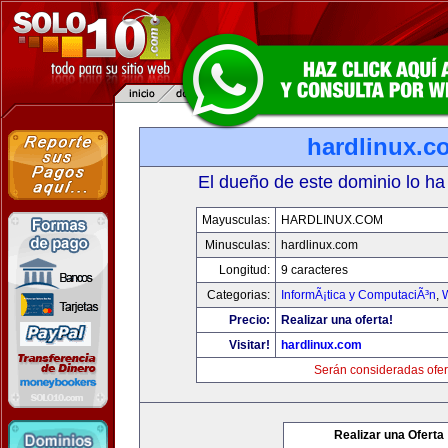
hardlinux.c
El dueño de este dominio lo ha
Mayusculas:
HARDLINUX.COM
Minusculas:
hardlinux.com
Longitud:
9 caracteres
Categorias:
InformÃ¡tica y ComputaciÃ³n
,
Precio:
Realizar una oferta!
Visitar!
hardlinux.com
Serán consideradas ofer
Realizar una Oferta