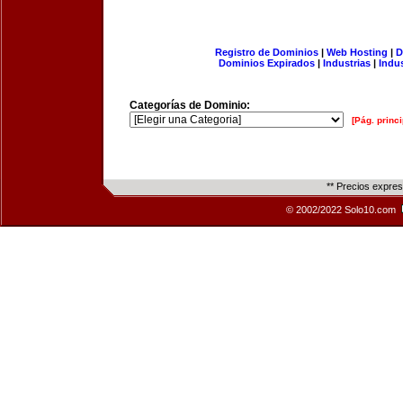
Registro de Dominios
|
Web Hosting
|
D
Dominios Expirados
|
Industrias
|
Indu
Categorías de Dominio:
[Pág. princi
** Precios expre
© 2002/2022 Solo10.com