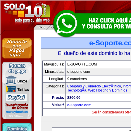
e-Soporte.c
El dueño de este dominio lo ha
Mayusculas:
E-SOPORTE.COM
Minusculas:
e-soporte.com
Longitud:
9 caracteres
Categorias:
Compras y Comercio ElectrÃ³nico
,
Info
TecnologÃ­a
,
Web Hosting y Dominios
Precio:
$800.00
Visitar!
e-soporte.com
Serán consideradas ofer