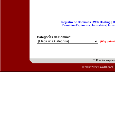
Registro de Dominios
|
Web Hosting
|
D
Dominios Expirados
|
Industrias
|
Indu
Categorías de Dominio:
[Pág. princi
** Precios expre
© 2002/2022 Solo10.com