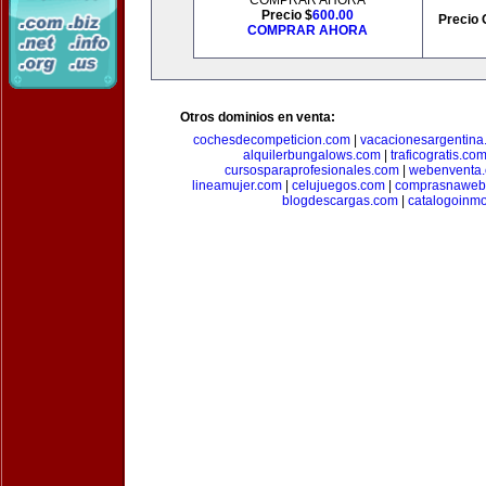
COMPRAR AHORA
Precio $
600.00
Precio 
COMPRAR AHORA
Otros dominios en venta:
cochesdecompeticion.com
|
vacacionesargentina
alquilerbungalows.com
|
traficogratis.co
cursosparaprofesionales.com
|
webenventa
lineamujer.com
|
celujuegos.com
|
comprasnaweb
blogdescargas.com
|
catalogoinmo