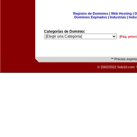
Registro de Dominios
|
Web Hosting
|
D
Dominios Expirados
|
Industrias
|
Indu
Categorías de Dominio:
[Pág. princi
** Precios expre
© 2002/2022 Solo10.com