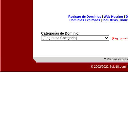
Registro de Dominios
|
Web Hosting
|
D
Dominios Expirados
|
Industrias
|
Indu
Categorías de Dominio:
[Pág. princi
** Precios expre
© 2002/2022 Solo10.com