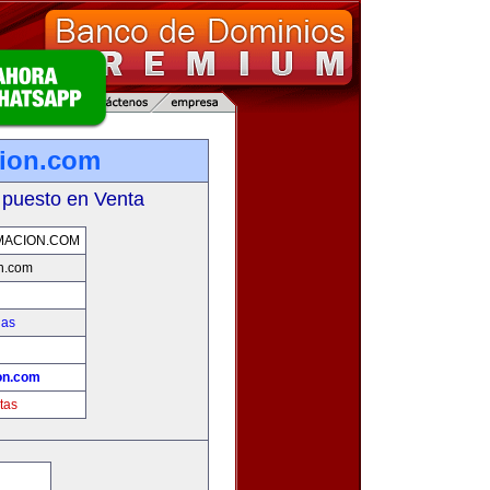
cion.com
 puesto en Venta
MACION.COM
on.com
ias
!
on.com
tas