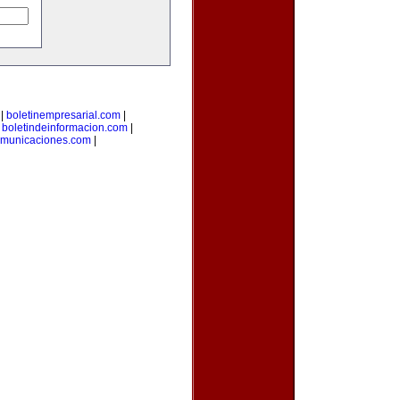
|
boletinempresarial.com
|
|
boletindeinformacion.com
|
omunicaciones.com
|