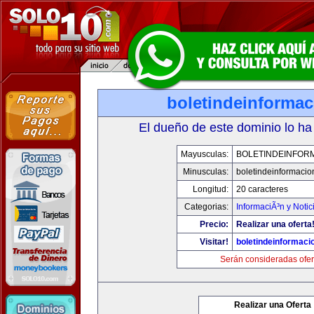
boletindeinforma
El dueño de este dominio lo ha
Mayusculas:
BOLETINDEINFOR
Minusculas:
boletindeinformaci
Longitud:
20 caracteres
Categorias:
InformaciÃ³n y Notic
Precio:
Realizar una oferta
Visitar!
boletindeinformaci
Serán consideradas ofer
Realizar una Oferta