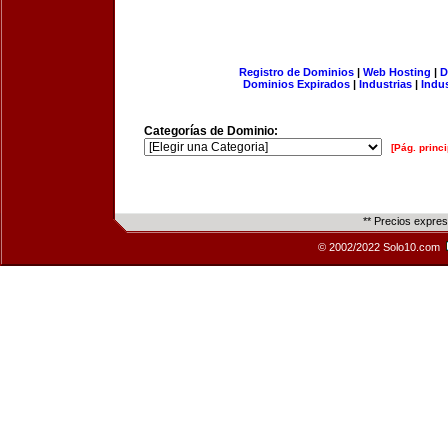
Registro de Dominios
|
Web Hosting
|
D
Dominios Expirados
|
Industrias
|
Indu
Categorías de Dominio:
[Pág. princi
** Precios expre
© 2002/2022 Solo10.com