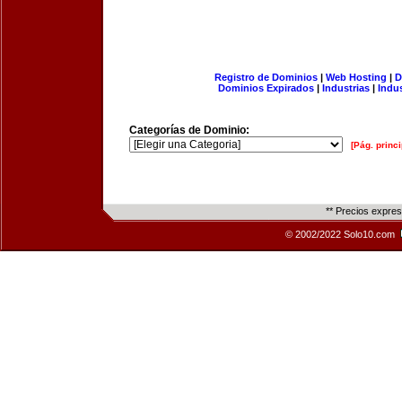
Registro de Dominios
|
Web Hosting
|
D
Dominios Expirados
|
Industrias
|
Indu
Categorías de Dominio:
[Pág. princi
** Precios expre
© 2002/2022 Solo10.com