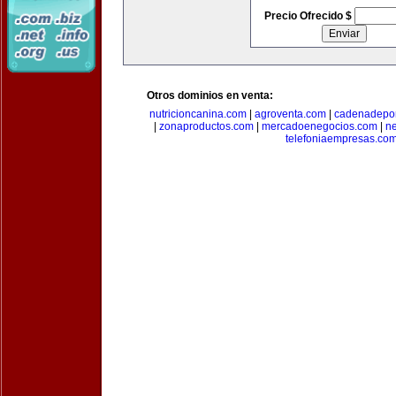
Precio Ofrecido $
Otros dominios en venta:
nutricioncanina.com
|
agroventa.com
|
cadenadepor
|
zonaproductos.com
|
mercadoenegocios.com
|
n
telefoniaempresas.co