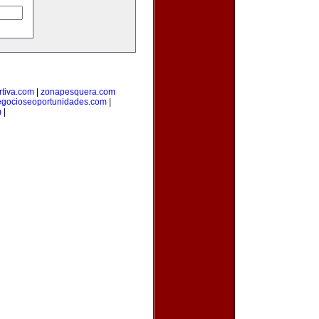
tiva.com
|
zonapesquera.com
egocioseoportunidades.com
|
m
|