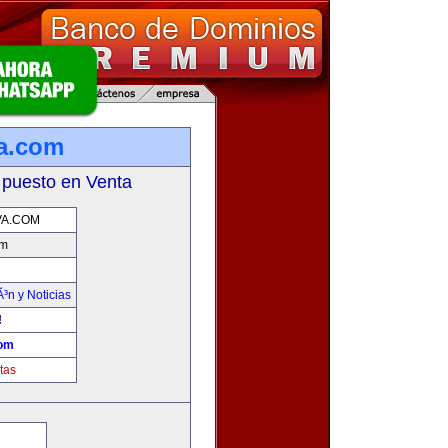
a.com
 puesto en Venta
VA.COM
om
Ã³n y Noticias
!
com
tas