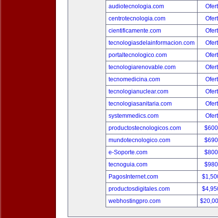
audiotecnologia.com
Ofer
centrotecnologia.com
Ofer
cientificamente.com
Ofer
tecnologiasdelainformacion.com
Ofer
portaltecnologico.com
Ofer
tecnologiarenovable.com
Ofer
tecnomedicina.com
Ofer
tecnologianuclear.com
Ofer
tecnologiasanitaria.com
Ofer
systemmedics.com
Ofer
productostecnologicos.com
$600
mundotecnologico.com
$690
e-Soporte.com
$800
tecnoguia.com
$980
PagosInternet.com
$1,50
productosdigitales.com
$4,95
webhostingpro.com
$20,0