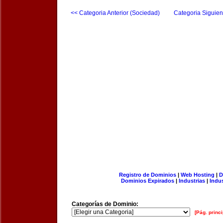
<< Categoria Anterior (Sociedad)
Categoria Siguien
Registro de Dominios
|
Web Hosting
|
D
Dominios Expirados
|
Industrias
|
Indu
Categorías de Dominio:
[Pág. princi