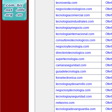
tecnoventa.com
Ofer
negociostecnologicos.com
Ofer
tecnologiacomercial.com
Ofer
tecnologiasindustriales.com
Ofer
tecnologiaynegocio.com
Ofer
tecnologiainternacional.com
Ofer
consultorestecnologicos.com
Ofer
negocioytecnologia.com
Ofer
directoriotecnologico.com
Ofer
supertecnologia.com
Ofer
camaraseguridad.com
Ofer
guiadetecnologia.com
Ofer
foroelectronica.com
Ofer
tecnologiaydesarrollo.com
Ofer
negociosytecnologia.com
Ofer
tecnologiayseguridad.com
Ofer
networxs.com
Ofer
tecnologiadevanguardia.com
Ofer