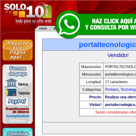
portaltecnologi
Vendido!
Mayusculas:
PORTALTECNOL
Minusculas:
portaltecnologico
Longitud:
17 caracteres
Categorias:
Portales
,
Tecnolog
Precio:
Realizar una ofert
Visitar!
portaltecnologic
Serán consideradas ofer