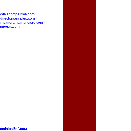
entajacompetitiva.com
|
|
directorioempleo.com
|
m
|
panoramafinanciero.com
|
amperas.com
|
ominios En Venta