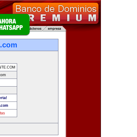
e.com
NTE.COM
.com
erta!
e.com
tas