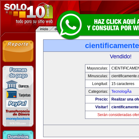
cientificament
Vendido!
Mayusculas:
CIENTIFICAME
Minusculas:
cientificamente
Longitud:
15 caracteres
Categorias:
TecnologÃ­a
Precio:
Realizar una of
Visitar!
cientificament
Serán consideradas ofer