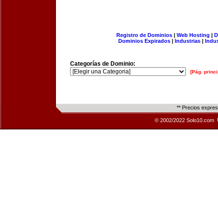
Registro de Dominios
|
Web Hosting
|
D
Dominios Expirados
|
Industrias
|
Indu
Categorías de Dominio:
[Pág. princi
** Precios expre
© 2002/2022 Solo10.com