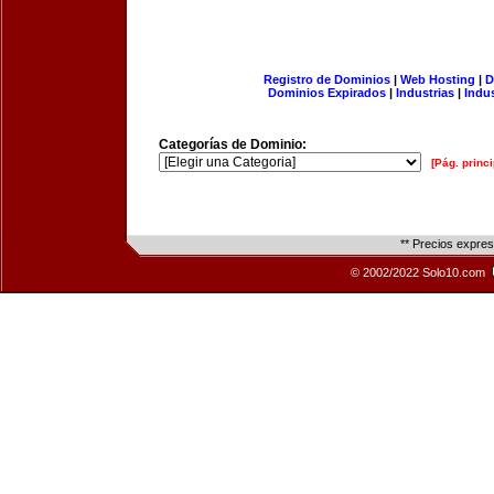
Registro de Dominios
|
Web Hosting
|
D
Dominios Expirados
|
Industrias
|
Indu
Categorías de Dominio:
[Pág. princi
** Precios expre
© 2002/2022 Solo10.com