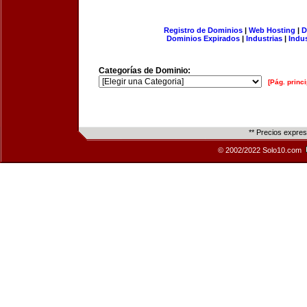
Registro de Dominios
|
Web Hosting
|
D
Dominios Expirados
|
Industrias
|
Indu
Categorías de Dominio:
[Pág. princi
** Precios expre
© 2002/2022 Solo10.com