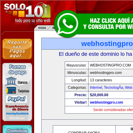
webhostingpr
El dueño de este dominio lo ha
Mayusculas:
WEBHOSTINGPRO.COM
Minusculas:
webhostingpro.com
Longitud:
13 caracteres
Categorias:
Internet
,
TecnologÃ­a
,
Web 
Precio:
$20,000.00
Visitar!
webhostingpro.com
Serán consideradas ofer
R