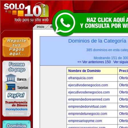
Dominios de la Categoría
385 dominios en esta categ
Mostrando 151 de 30
<< Ver anteriores 150
Ver sigui
Nombre de Dominio
Preci
efranquicia.com
Ofert
ejecutivodenegocios.com
Ofert
ejecutivosdenegocios.com
Ofert
emprendedoresenred.com
Ofert
emprendedorvirtual.com
Ofert
emprendetunegocio.com
Ofert
empresariopyme.com
Ofert