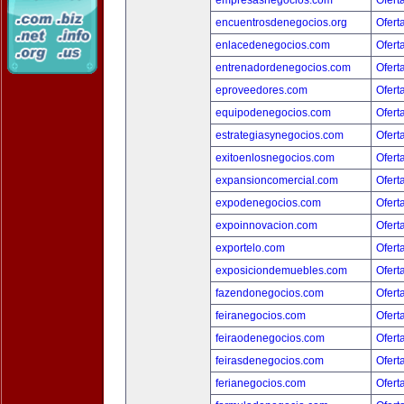
empresasnegocios.com
Ofert
encuentrosdenegocios.org
Ofert
enlacedenegocios.com
Ofert
entrenadordenegocios.com
Ofert
eproveedores.com
Ofert
equipodenegocios.com
Ofert
estrategiasynegocios.com
Ofert
exitoenlosnegocios.com
Ofert
expansioncomercial.com
Ofert
expodenegocios.com
Ofert
expoinnovacion.com
Ofert
exportelo.com
Ofert
exposiciondemuebles.com
Ofert
fazendonegocios.com
Ofert
feiranegocios.com
Ofert
feiraodenegocios.com
Ofert
feirasdenegocios.com
Ofert
ferianegocios.com
Ofert