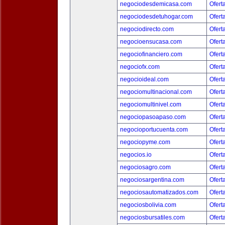
negociodesdemicasa.com
Ofert
negociodesdetuhogar.com
Ofert
negociodirecto.com
Ofert
negocioensucasa.com
Ofert
negociofinanciero.com
Ofert
negociofx.com
Ofert
negocioideal.com
Ofert
negociomultinacional.com
Ofert
negociomultinivel.com
Ofert
negociopasoapaso.com
Ofert
negocioportucuenta.com
Ofert
negociopyme.com
Ofert
negocios.io
Ofert
negociosagro.com
Ofert
negociosargentina.com
Ofert
negociosautomatizados.com
Ofert
negociosbolivia.com
Ofert
negociosbursatiles.com
Ofert