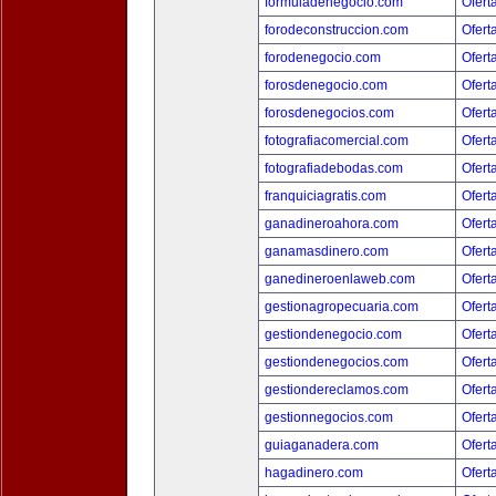
formuladenegocio.com
Ofert
forodeconstruccion.com
Ofert
forodenegocio.com
Ofert
forosdenegocio.com
Ofert
forosdenegocios.com
Ofert
fotografiacomercial.com
Ofert
fotografiadebodas.com
Ofert
franquiciagratis.com
Ofert
ganadineroahora.com
Ofert
ganamasdinero.com
Ofert
ganedineroenlaweb.com
Ofert
gestionagropecuaria.com
Ofert
gestiondenegocio.com
Ofert
gestiondenegocios.com
Ofert
gestiondereclamos.com
Ofert
gestionnegocios.com
Ofert
guiaganadera.com
Ofert
hagadinero.com
Ofert