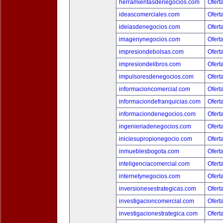
herramientasdenegocios.com
Ofert
ideascomerciales.com
Ofert
ideiasdenegocios.com
Ofert
imagenynegocios.com
Ofert
impresiondebolsas.com
Ofert
impresiondelibros.com
Ofert
impulsoresdenegocios.com
Ofert
informacioncomercial.com
Ofert
informaciondefranquicias.com
Ofert
informaciondenegocios.com
Ofert
ingenieriadenegocios.com
Ofert
iniciesupropionegocio.com
Ofert
inmueblesbogota.com
Ofert
inteligenciacomercial.com
Ofert
internetynegocios.com
Ofert
inversionesestrategicas.com
Ofert
investigacioncomercial.com
Ofert
investigacionestrategica.com
Ofert