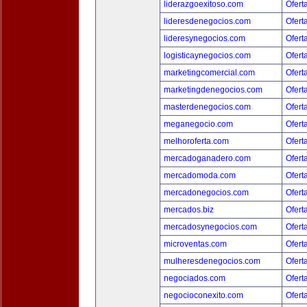
liderazgoexitoso.com
Ofert
lideresdenegocios.com
Ofert
lideresynegocios.com
Ofert
logisticaynegocios.com
Ofert
marketingcomercial.com
Ofert
marketingdenegocios.com
Ofert
masterdenegocios.com
Ofert
meganegocio.com
Ofert
melhoroferta.com
Ofert
mercadoganadero.com
Ofert
mercadomoda.com
Ofert
mercadonegocios.com
Ofert
mercados.biz
Ofert
mercadosynegocios.com
Ofert
microventas.com
Ofert
mulheresdenegocios.com
Ofert
negociados.com
Ofert
negocioconexito.com
Ofert