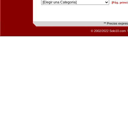
[Pág. princi
** Precios expre
© 2002/2022 Solo10.com