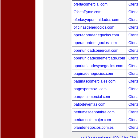
ofertacomercial.com
Ofert
OfertaPyme.com
Ofert
ofertasyoportunidades.com
Ofert
oficinasdenegocios.com
Ofert
operadoradenegocios.com
Ofert
operadordenegocios.com
Ofert
oportunidadcomercial.com
Ofert
oportunidadesdemercado.com
Ofert
oportunidadesynegocios.com
Ofert
paginadenegocios.com
Ofert
paginascomerciales.com
Ofert
pagospormovil.com
Ofert
parquecomercial.com
Ofert
patiodeventas.com
Ofert
perfumesdehombre.com
Ofert
perfumesdemujer.com
Ofert
plandenegocios.com.es
Ofert