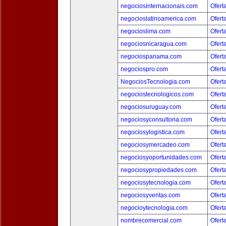
negociosinternacionais.com
Ofert
negocioslatinoamerica.com
Ofert
negocioslima.com
Ofert
negociosnicaragua.com
Ofert
negociospanama.com
Ofert
negociospro.com
Ofert
NegociosTecnologia.com
Ofert
negociostecnologicos.com
Ofert
negociosuruguay.com
Ofert
negociosyconsultoria.com
Ofert
negociosylogistica.com
Ofert
negociosymercadeo.com
Ofert
negociosyoportunidades.com
Ofert
negociosypropiedades.com
Ofert
negociosytecnologia.com
Ofert
negociosyventas.com
Ofert
negocioytecnologia.com
Ofert
nombrecomercial.com
Ofert