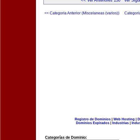
<< Ver Anteriores 150
Ver Sigu
<< Categoria Anterior (Miscelaneas (varios))
Categori
Registro de Dominios
|
Web Hosting
|
D
Dominios Expirados
|
Industrias
|
Indu
Categorías de Dominio: