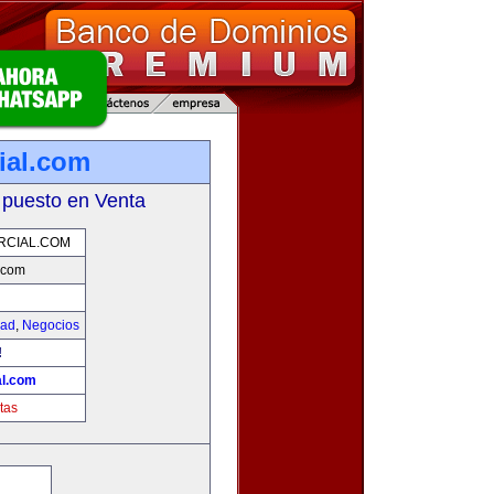
ial.com
 puesto en Venta
RCIAL.COM
.com
dad
,
Negocios
!
l.com
tas