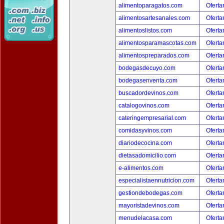
alimentoparagatos.com
Oferta
alimentosartesanales.com
Oferta
alimentoslistos.com
Oferta
alimentosparamascotas.com
Oferta
alimentospreparados.com
Oferta
bodegasdecuyo.com
Oferta
bodegasenventa.com
Oferta
buscadordevinos.com
Oferta
catalogovinos.com
Oferta
cateringempresarial.com
Oferta
comidasyvinos.com
Oferta
diariodecocina.com
Oferta
dietasadomicilio.com
Oferta
e-alimentos.com
Oferta
especialistaennutricion.com
Oferta
gestiondebodegas.com
Oferta
mayoristadevinos.com
Oferta
menudelacasa.com
Oferta