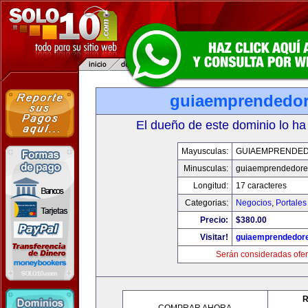
guiaemprendedo
El dueño de este dominio lo ha
Mayusculas:
GUIAEMPRENDE
Minusculas:
guiaemprendedore
Longitud:
17 caracteres
Categorias:
Negocios
,
Portales
Precio:
$380.00
Visitar!
guiaemprendedor
Serán consideradas ofer
R