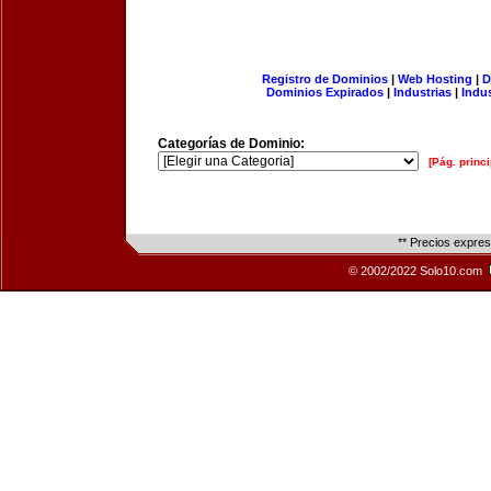
Registro de Dominios
|
Web Hosting
|
D
Dominios Expirados
|
Industrias
|
Indu
Categorías de Dominio:
[Pág. princi
** Precios expre
© 2002/2022 Solo10.com