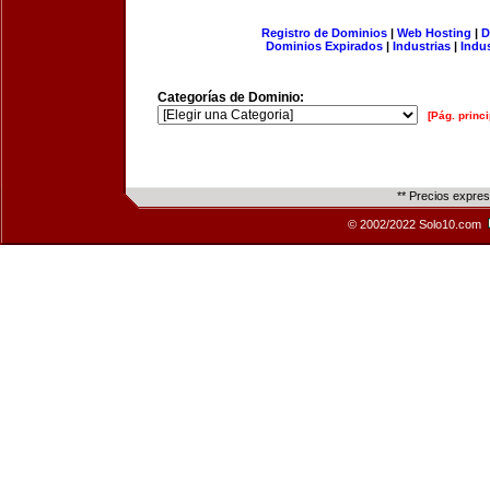
Registro de Dominios
|
Web Hosting
|
D
Dominios Expirados
|
Industrias
|
Indu
Categorías de Dominio:
[Pág. princi
** Precios expre
© 2002/2022 Solo10.com