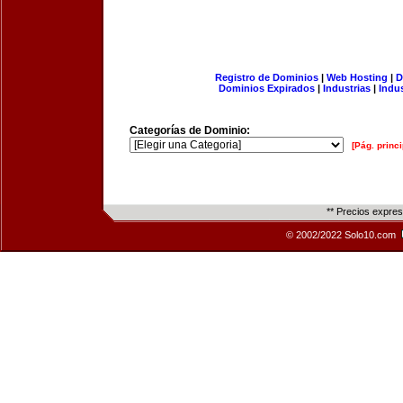
Registro de Dominios
|
Web Hosting
|
D
Dominios Expirados
|
Industrias
|
Indu
Categorías de Dominio:
[Pág. princi
** Precios expre
© 2002/2022 Solo10.com