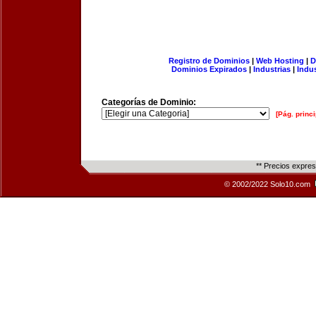
Registro de Dominios
|
Web Hosting
|
D
Dominios Expirados
|
Industrias
|
Indu
Categorías de Dominio:
[Pág. princi
** Precios expre
© 2002/2022 Solo10.com