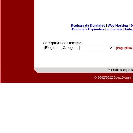
Registro de Dominios
|
Web Hosting
|
D
Dominios Expirados
|
Industrias
|
Indu
Categorías de Dominio:
[Pág. princi
** Precios expre
© 2002/2022 Solo10.com