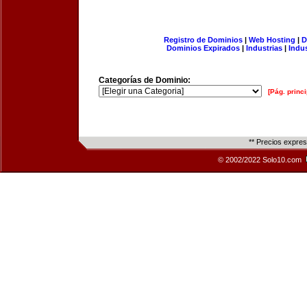
Registro de Dominios
|
Web Hosting
|
D
Dominios Expirados
|
Industrias
|
Indu
Categorías de Dominio:
[Pág. princi
** Precios expre
© 2002/2022 Solo10.com