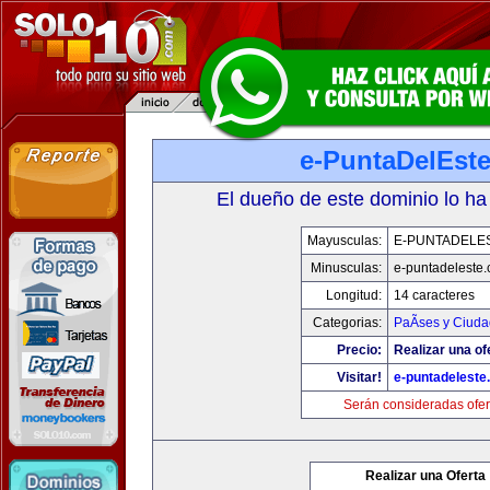
e-PuntaDelEst
El dueño de este dominio lo ha
Mayusculas:
E-PUNTADELE
Minusculas:
e-puntadeleste
Longitud:
14 caracteres
Categorias:
PaÃ­ses y Ciud
Precio:
Realizar una of
Visitar!
e-puntadeleste
Serán consideradas ofer
Realizar una Oferta