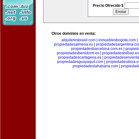
Precio Ofrecido $
Otros dominios en venta:
alquileresbrasil.com
|
inmueblesbogota.com
|
propiedadesalmeria.es
|
propiedadesargentina.c
propiedadesbarcelona.com.es
|
propied
propiedadesbenidorm.es
|
propiedadesbilbao.es
propiedadescartagena.es
|
propiedadesenventa
propiedadesguayaquil.com
|
propiedadesibiza.e
propiedadeslahabana.com
|
propiedad