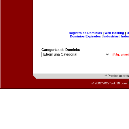
Registro de Dominios
|
Web Hosting
|
D
Dominios Expirados
|
Industrias
|
Indu
Categorías de Dominio:
[Pág. princi
** Precios expre
© 2002/2022 Solo10.com