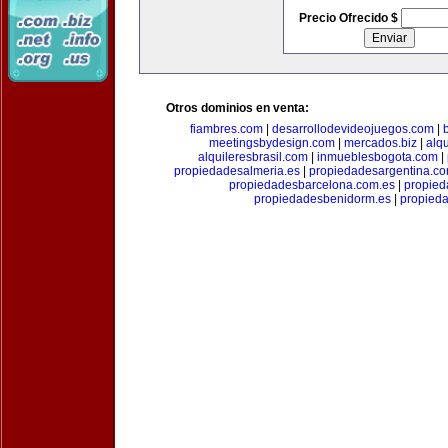
Precio Ofrecido $
Otros dominios en venta:
fiambres.com
|
desarrollodevideojuegos.com
|
meetingsbydesign.com
|
mercados.biz
|
alq
alquileresbrasil.com
|
inmueblesbogota.com
|
propiedadesalmeria.es
|
propiedadesargentina.c
propiedadesbarcelona.com.es
|
propied
propiedadesbenidorm.es
|
propieda