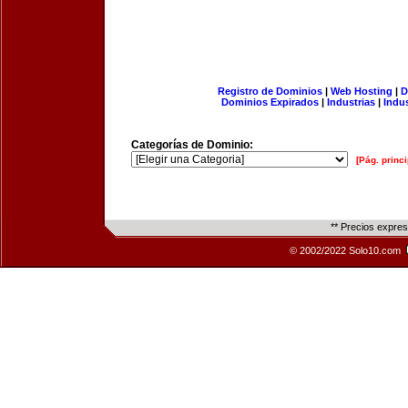
Registro de Dominios
|
Web Hosting
|
D
Dominios Expirados
|
Industrias
|
Indu
Categorías de Dominio:
[Pág. princi
** Precios expre
© 2002/2022 Solo10.com