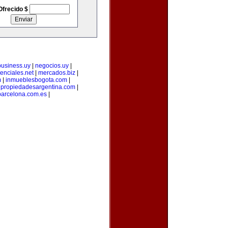
Ofrecido $
business.uy
|
negocios.uy
|
enciales.net
|
mercados.biz
|
m
|
inmueblesbogota.com
|
|
propiedadesargentina.com
|
arcelona.com.es
|