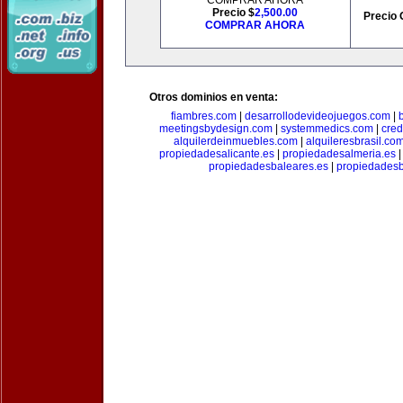
COMPRAR AHORA
Precio $
2,500.00
Precio 
COMPRAR AHORA
Otros dominios en venta:
fiambres.com
|
desarrollodevideojuegos.com
|
meetingsbydesign.com
|
systemmedics.com
|
cred
alquilerdeinmuebles.com
|
alquileresbrasil.co
propiedadesalicante.es
|
propiedadesalmeria.es
propiedadesbaleares.es
|
propiedadesb