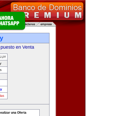
y
 puesto en Venta
.UY
y
s
uy
tas
ealizar una Oferta