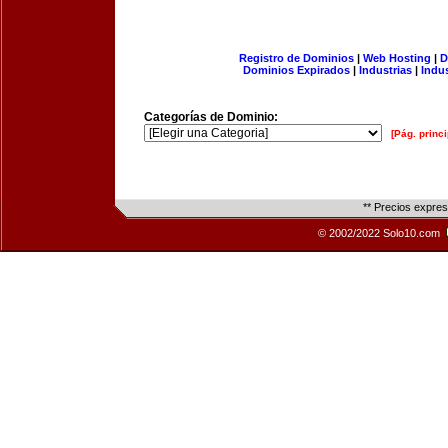
Registro de Dominios
|
Web Hosting
|
D
Dominios Expirados
|
Industrias
|
Indu
Categorías de Dominio:
[Pág. princi
** Precios expre
© 2002/2022 Solo10.com