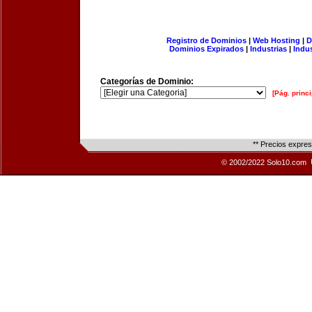
Registro de Dominios
|
Web Hosting
|
D
Dominios Expirados
|
Industrias
|
Indu
Categorías de Dominio:
[Pág. princi
** Precios expre
© 2002/2022 Solo10.com