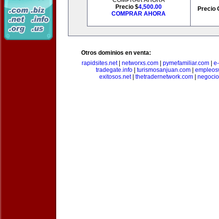
COMPRAR AHORA
Precio $
4,500.00
Precio 
COMPRAR AHORA
Otros dominios en venta:
rapidsites.net
|
networxs.com
|
pymefamiliar.com
|
e
tradegate.info
|
turismosanjuan.com
|
empleos
exitosos.net
|
thetradernetwork.com
|
negocio