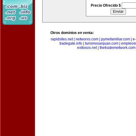
Precio Ofrecido $
Otros dominios en venta:
rapidsites.net
|
networxs.com
|
pymefamiliar.com
|
e
tradegate.info
|
turismosanjuan.com
|
empleos
exitosos.net
|
thetradernetwork.com