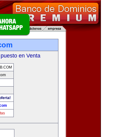
com
 puesto en Venta
B.COM
com
oferta!
.com
tas