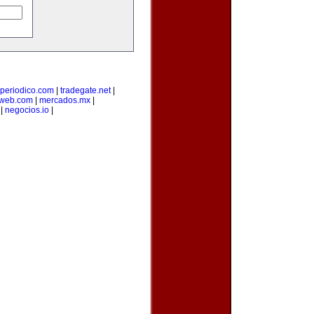
-periodico.com
|
tradegate.net
|
web.com
|
mercados.mx
|
|
negocios.io
|