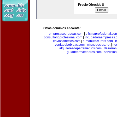
Precio Ofrecido $
Otros dominios en venta:
empresaseuropeas.com
|
oficinaprofesional.co
consultorioprofesional.com
|
incubadoraempresas.
enviosdirectos.com
|
e-manufacturers.com
|
i
ventadebebidas.com
|
misnegocios.net
|
ne
alquileresdepartamentos.com
|
desarrol
guiadeproveedores.com
|
servicio