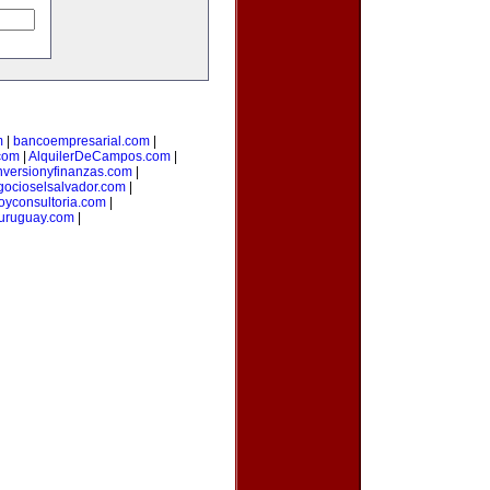
m
|
bancoempresarial.com
|
com
|
AlquilerDeCampos.com
|
nversionyfinanzas.com
|
gocioselsalvador.com
|
loyconsultoria.com
|
suruguay.com
|