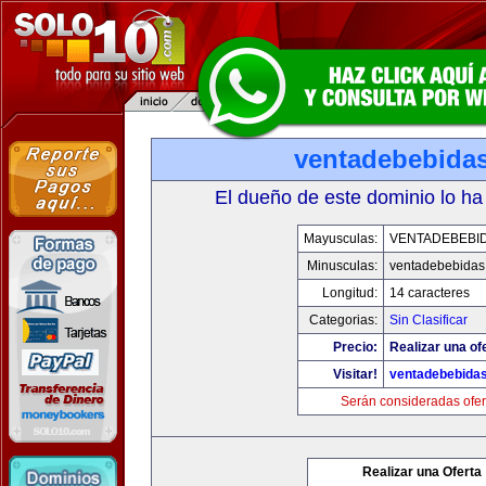
ventadebebida
El dueño de este dominio lo ha
Mayusculas:
VENTADEBEBI
Minusculas:
ventadebebidas
Longitud:
14 caracteres
Categorias:
Sin Clasificar
Precio:
Realizar una of
Visitar!
ventadebebida
Serán consideradas ofer
Realizar una Oferta