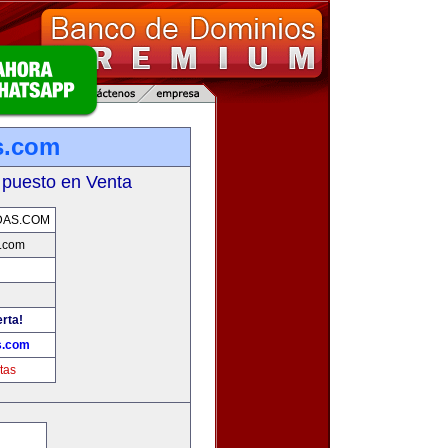
s.com
 puesto en Venta
DAS.COM
.com
erta!
s.com
tas