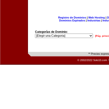
Registro de Dominios
|
Web Hosting
|
D
Dominios Expirados
|
Industrias
|
Indu
Categorías de Dominio:
[Pág. princi
** Precios expre
© 2002/2022 Solo10.com