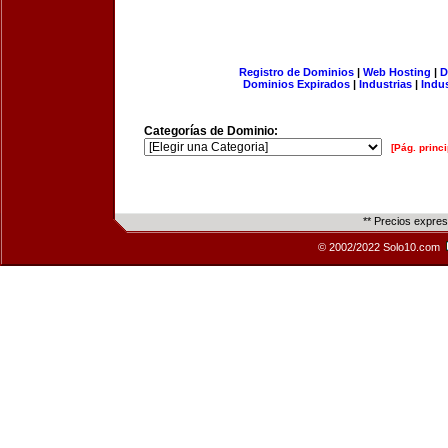
Registro de Dominios
|
Web Hosting
|
D
Dominios Expirados
|
Industrias
|
Indu
Categorías de Dominio:
[Pág. princi
** Precios expre
© 2002/2022 Solo10.com