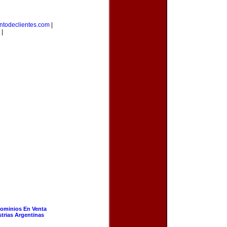
ntodeclientes.com
|
|
ominios En Venta
strias Argentinas