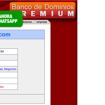
.com
COM
ias
,
Negocios
tas