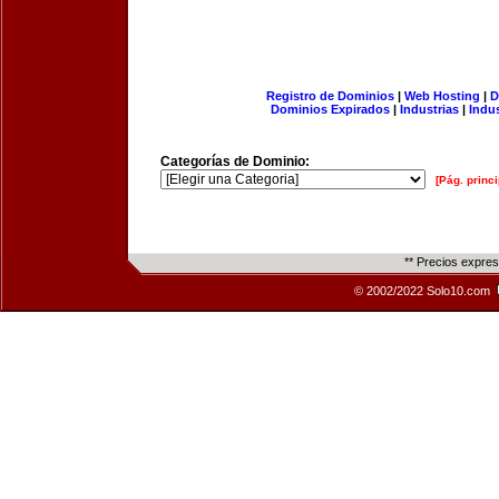
Registro de Dominios
|
Web Hosting
|
D
Dominios Expirados
|
Industrias
|
Indu
Categorías de Dominio:
[Pág. princi
** Precios expre
© 2002/2022 Solo10.com